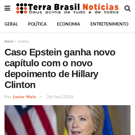
GERAL
POLÍTICA
ECONOMIA
ENTRETENIMENTO
Início
Justiça
Caso Epstein ganha novo
capítulo com o novo
depoimento de Hillary
Clinton
Por
Junior Melo
26/fev/2026