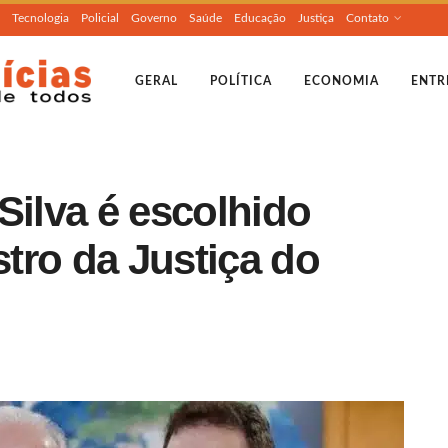
Tecnologia
Policial
Governo
Saúde
Educação
Justiça
Contato
GERAL
POLÍTICA
ECONOMIA
ENTR
Silva é escolhido
tro da Justiça do