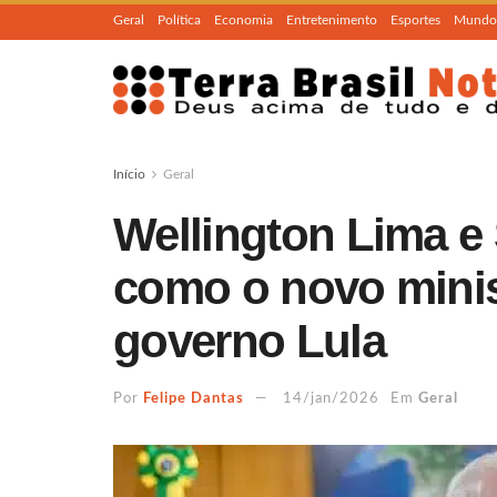
Geral
Política
Economia
Entretenimento
Esportes
Mundo
Início
Geral
Wellington Lima e 
como o novo minis
governo Lula
Por
Felipe Dantas
14/jan/2026
Em
Geral