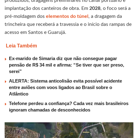
produzidos, dragagens preliminares no canal portuário e
implantação dos canteiros de obra. Em
2028
, o foco será a
pré-moldagem dos
element
o
s do túnel
, a dragagem da
trincheira que receberá a travessia e o início das rampas de
acesso em Santos e Guarujá.
Leia Também
Ex-marido de Simaria diz que não consegue pagar
pensão de R$ 34 mil e afirma: “Se tiver que ser preso,
serei”
ALERTA: Sistema anticolisão evita possível acidente
entre aviões com voos ligados ao Brasil sobre o
Atlântico
Telefone perdeu a confiança? Cada vez mais brasileiros
ignoram chamadas de desconhecidos