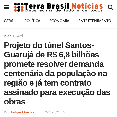
GERAL
POLÍTICA
ECONOMIA
ENTRETENIMENTO
Início
Geral
Projeto do túnel Santos-
Guarujá de R$ 6,8 bilhões
promete resolver demanda
centenária da população na
região e já tem contrato
assinado para execução das
obras
Por
Felipe Dantas
29/jan/2026