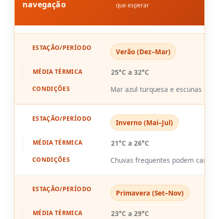
navegação
que esperar
Estação/Período
Média Térmica
Condições de N
Verão (Dez–Mar)
25°C a 32°C
Mar azul turquesa e escunas lota
Inverno (Mai–Jul)
21°C a 26°C
Chuvas frequentes podem cancela
Primavera (Set–Nov)
23°C a 29°C