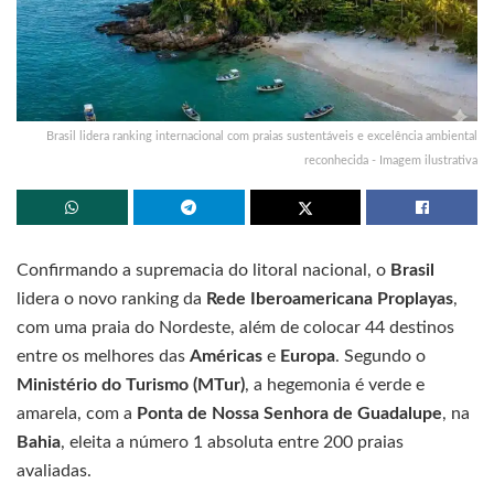
Brasil lidera ranking internacional com praias sustentáveis e excelência ambiental
reconhecida - Imagem ilustrativa
Confirmando a supremacia do litoral nacional, o
Brasil
lidera o novo ranking da
Rede Iberoamericana Proplayas
,
com uma praia do Nordeste, além de colocar 44 destinos
entre os melhores das
Américas
e
Europa
. Segundo o
Ministério do Turismo (MTur)
, a hegemonia é verde e
amarela, com a
Ponta de Nossa Senhora de Guadalupe
, na
Bahia
, eleita a número 1 absoluta entre 200 praias
avaliadas.