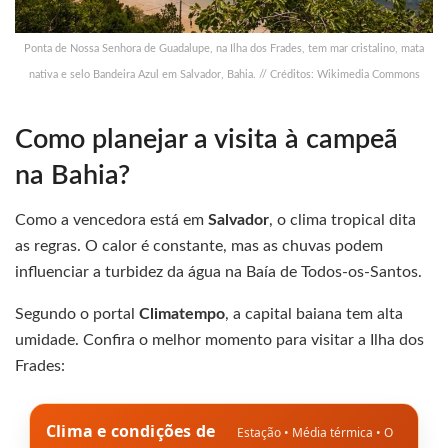
Ponta de Nossa Senhora de Guadalupe, na Ilha dos Frades, tem mar cristalino, mata
nativa e selo Bandeira Azul em Salvador, Bahia. // Créditos: Wikimedia Commons
Como planejar a visita à campeã
na Bahia?
Como a vencedora está em
Salvador
, o clima tropical dita
as regras. O calor é constante, mas as chuvas podem
influenciar a turbidez da água na Baía de Todos-os-Santos.
Segundo o portal
Climatempo
, a capital baiana tem alta
umidade. Confira o melhor momento para visitar a Ilha dos
Frades:
Clima e condições de
Estação • Média térmica • O