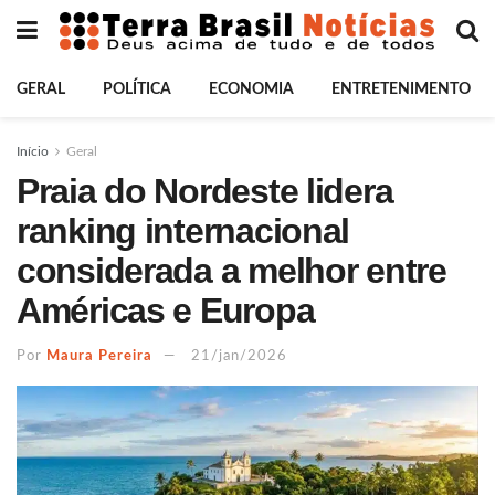
GERAL
POLÍTICA
ECONOMIA
ENTRETENIMENTO
Início
Geral
Praia do Nordeste lidera
ranking internacional
considerada a melhor entre
Américas e Europa
Por
Maura Pereira
21/jan/2026