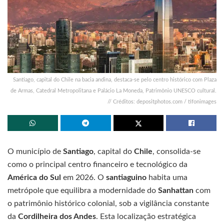
Santiago, capital do Chile na bacia andina, destaca-se pelo centro histórico com Plaza
de Armas, Catedral Metropolitana e Palácio La Moneda, Patrimônio UNESCO cultural.
// Créditos: depositphotos.com / tifonimages
O município de
Santiago
, capital do
Chile
, consolida-se
como o principal centro financeiro e tecnológico da
América do Sul
em 2026. O
santiaguino
habita uma
metrópole que equilibra a modernidade do
Sanhattan
com
o patrimônio histórico colonial, sob a vigilância constante
da
Cordilheira dos Andes
. Esta localização estratégica