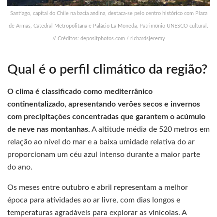
Santiago, capital do Chile na bacia andina, destaca-se pelo centro histórico com Plaza
de Armas, Catedral Metropolitana e Palácio La Moneda, Patrimônio UNESCO cultural.
// Créditos: depositphotos.com / richardsjeremy
Qual é o perfil climático da região?
O clima é classificado como mediterrânico
continentalizado, apresentando verões secos e invernos
com precipitações concentradas que garantem o acúmulo
de neve nas montanhas.
A altitude média de 520 metros em
relação ao nível do mar e a baixa umidade relativa do ar
proporcionam um céu azul intenso durante a maior parte
do ano.
Os meses entre outubro e abril representam a melhor
época para atividades ao ar livre, com dias longos e
temperaturas agradáveis para explorar as vinícolas. A