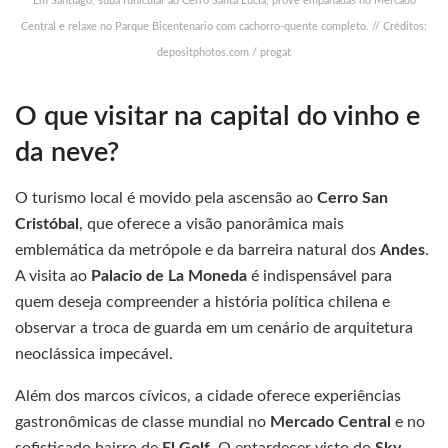
Em Santiago, suba funicular ao Cerro Santa Lucía, prove empanadas no Mercado
Central e relaxe no Parque Bicentenario com cachorro-quente completo. // Créditos:
depositphotos.com / progat
O que visitar na capital do vinho e
da neve?
O turismo local é movido pela ascensão ao
Cerro San
Cristóbal
, que oferece a visão panorâmica mais
emblemática da metrópole e da barreira natural dos
Andes
.
A visita ao
Palacio de La Moneda
é indispensável para
quem deseja compreender a história política chilena e
observar a troca de guarda em um cenário de arquitetura
neoclássica impecável.
Além dos marcos cívicos, a cidade oferece experiências
gastronômicas de classe mundial no
Mercado Central
e no
sofisticado bairro de
El Golf
. O entardecer visto do
Sky