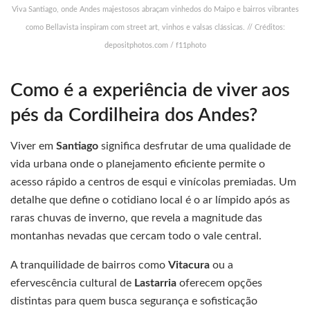
Viva Santiago, onde Andes majestosos abraçam vinhedos do Maipo e bairros vibrantes
como Bellavista inspiram com street art, vinhos e valsas clássicas. // Créditos:
depositphotos.com / f11photo
Como é a experiência de viver aos
pés da Cordilheira dos Andes?
Viver em
Santiago
significa desfrutar de uma qualidade de
vida urbana onde o planejamento eficiente permite o
acesso rápido a centros de esqui e vinícolas premiadas. Um
detalhe que define o cotidiano local é o ar límpido após as
raras chuvas de inverno, que revela a magnitude das
montanhas nevadas que cercam todo o vale central.
A tranquilidade de bairros como
Vitacura
ou a
efervescência cultural de
Lastarria
oferecem opções
distintas para quem busca segurança e sofisticação