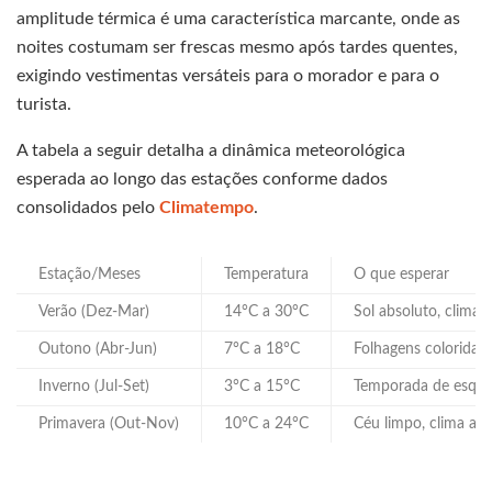
amplitude térmica é uma característica marcante, onde as
noites costumam ser frescas mesmo após tardes quentes,
exigindo vestimentas versáteis para o morador e para o
turista.
A tabela a seguir detalha a dinâmica meteorológica
esperada ao longo das estações conforme dados
consolidados pelo
Climatempo
.
Estação/Meses
Temperatura
O que esperar
Verão (Dez-Mar)
14°C a 30°C
Sol absoluto, clima 
Outono (Abr-Jun)
7°C a 18°C
Folhagens coloridas 
Inverno (Jul-Set)
3°C a 15°C
Temporada de esqui 
Primavera (Out-Nov)
10°C a 24°C
Céu limpo, clima am