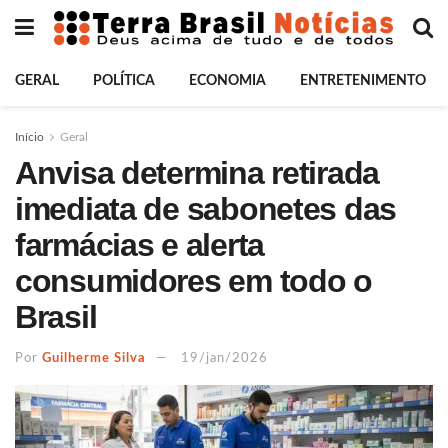
GERAL
POLÍTICA
ECONOMIA
ENTRETENIMENTO
Início
Geral
Anvisa determina retirada
imediata de sabonetes das
farmácias e alerta
consumidores em todo o
Brasil
Por
Guilherme Silva
19/jan/2026