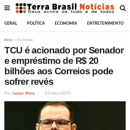
GERAL
POLÍTICA
ECONOMIA
ENTRETENIMENTO
Início
Economia
TCU é acionado por Senador
e empréstimo de R$ 20
bilhões aos Correios pode
sofrer revés
Por
Junior Melo
02/dez/2025