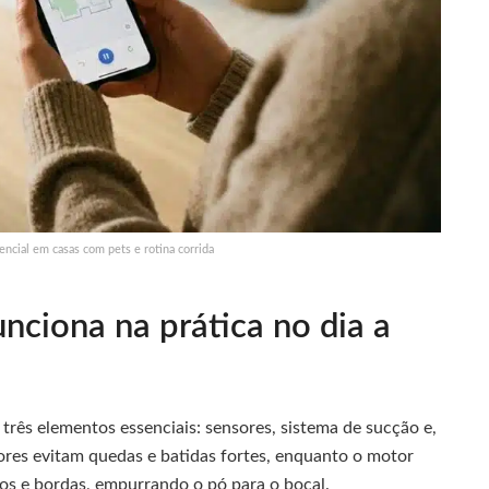
encial em casas com pets e rotina corrida
nciona na prática no dia a
rês elementos essenciais: sensores, sistema de sucção e,
ores evitam quedas e batidas fortes, enquanto o motor
tos e bordas, empurrando o pó para o bocal.