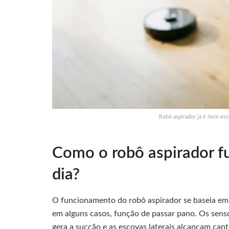
Robô aspirador já é item ess
Como o robô aspirador fu
dia?
O funcionamento do robô aspirador se baseia em t
em alguns casos, função de passar pano. Os sens
gera a sucção e as escovas laterais alcançam can