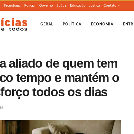
Tecnologia
Policial
Governo
Saúde
Educação
Justiça
Contato
GERAL
POLÍTICA
ECONOMIA
ENTR
ra aliado de quem tem
ouco tempo e mantém o
forço todos os dias
ia