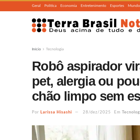
Geral
Política
Economia
Entretenimento
Esportes
Mundo
Início
Tecnologia
Robô aspirador vi
pet, alergia ou p
chão limpo sem es
Por
Larissa Hisashi
28/dez/2025
Em
Tecnolog