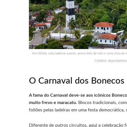
Em Olinda, suba ladeiras suaves, prove bolo de rolo e curta vista do 
Créditos: depositphoto
O Carnaval dos Bonecos 
A fama do Carnaval deve-se aos icônicos Boneco
muito frevo e maracatu.
Blocos tradicionais, co
foliões pelas ladeiras em uma festa democrática,
Diferente de outros circuitos, aqui a celebração 