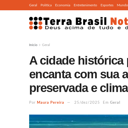
Geral
Política
Economia
Entretenimento
Esportes
Mundo
Início
Geral
A cidade histórica
encanta com sua ar
preservada e clima
Por
Maura Pereira
25/dez/2025
Em
Geral