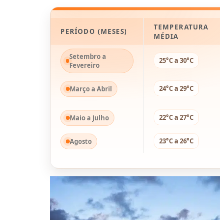
TEMPERATURA
PERÍODO (MESES)
MÉDIA
Setembro a
25°C a 30°C
Fevereiro
24°C a 29°C
Março a Abril
22°C a 27°C
Maio a Julho
23°C a 26°C
Agosto