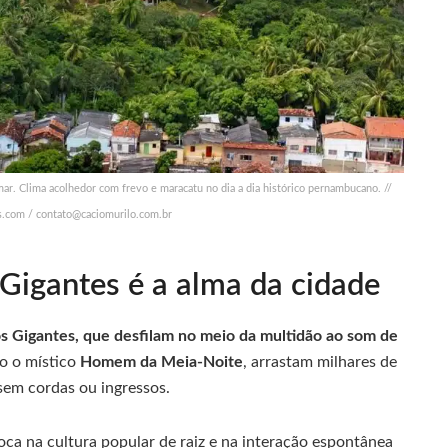
mar. Clima acolhedor com frevo e maracatu no dia a dia histórico pernambucano. //
s.com /
contato@caciomurilo.com.br
Gigantes é a alma da cidade
s Gigantes, que desfilam no meio da multidão ao som de
mo o místico
Homem da Meia-Noite
, arrastam milhares de
 sem cordas ou ingressos.
foca na cultura popular de raiz e na interação espontânea