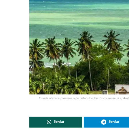
Olinda oferece passeios a pé pelo Sítio Histórico, museus gratuito
Enviar
Enviar