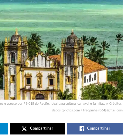
s e acesso por PE-015 do Recife. Ideal para cultura, carnaval e famílias. // Créditos:
depositphotos.com /
fredpinheiro64@gmail.com
Compartilhar
Compartilhar