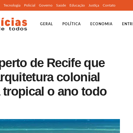
Tecnologia
Policial
Governo
Saúde
Educação
Justiça
Contato
GERAL
POLÍTICA
ECONOMIA
ENTR
 perto de Recife que
quitetura colonial
 tropical o ano todo