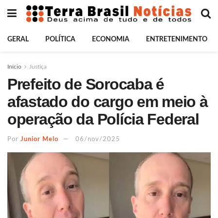
GERAL
POLÍTICA
ECONOMIA
ENTRETENIMENTO
Início
Justiça
Prefeito de Sorocaba é
afastado do cargo em meio à
operação da Polícia Federal
Por
Junior Melo
06/nov/2025