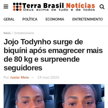
GERAL
POLÍTICA
ECONOMIA
ENTRETENIMENTO
Início
Entretenimento
Jojo Todynho surge de
biquíni após emagrecer mais
de 80 kg e surpreende
seguidores
Por
Junior Melo
19/nov/2025