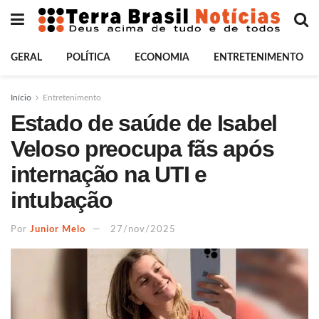
GERAL
POLÍTICA
ECONOMIA
ENTRETENIMENTO
Início
Entretenimento
Estado de saúde de Isabel
Veloso preocupa fãs após
internação na UTI e
intubação
Por
Junior Melo
27/nov/2025