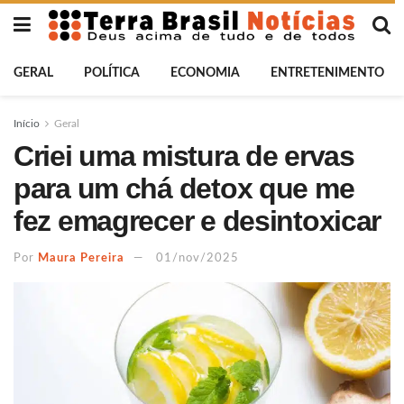
GERAL
POLÍTICA
ECONOMIA
ENTRETENIMENTO
Início
Geral
Criei uma mistura de ervas
para um chá detox que me
fez emagrecer e desintoxicar
Por
Maura Pereira
01/nov/2025