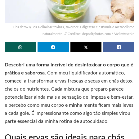
Chá detox ajuda a eliminar toxinas, favorece a digestão e estimula o metabolismo
naturalmente. // Créditos: depositphotos.com / VadimVasenin
Descobri uma forma incrível de desintoxicar o corpo que é
prática e saborosa
. Com meu liquidificador automático,
comecei a transformar ervas frescas e secas em chás detox
cheios de nutrientes. Cada mistura que preparo parece
potencializar ainda mais a sensação de limpeza e bem-estar,
e percebo como meu corpo e minha mente ficam mais leves
a cada gole. É impressionante como algo tão simples virou
parte essencial da minha rotina de autocuidado.
Quais ervas são ideais para chás