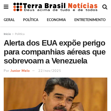
GERAL
POLÍTICA
ECONOMIA
ENTRETENIMENTO
Início
Política
Alerta dos EUA expõe perigo
para companhias aéreas que
sobrevoam a Venezuela
Por
Junior Melo
22/nov/2025