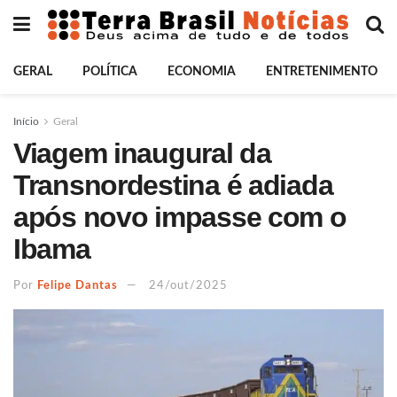
GERAL
POLÍTICA
ECONOMIA
ENTRETENIMENTO
Início
Geral
Viagem inaugural da
Transnordestina é adiada
após novo impasse com o
Ibama
Por
Felipe Dantas
24/out/2025