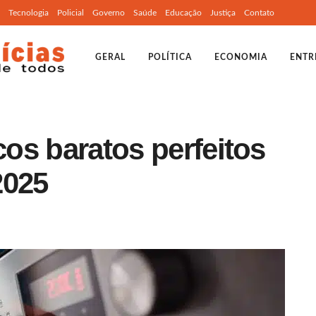
Tecnologia
Policial
Governo
Saúde
Educação
Justiça
Contato
GERAL
POLÍTICA
ECONOMIA
ENTR
cos baratos perfeitos
2025