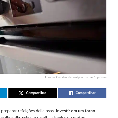
Forno // Créditos: depositphotos.com / djedzura
Compartilhar
Compartilhar
 preparar refeições deliciosas.
Investir em um forno
o dia a dia
, seja em receitas simples ou pratos