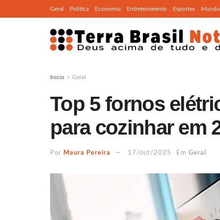
Geral
Política
Economia
Entretenimento
Esportes
Mundo
Início
Geral
Top 5 fornos elétri
para cozinhar em 
Por
Maura Pereira
17/out/2025
Em
Geral