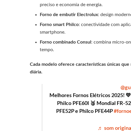
preciso e economia de energia.
Forno de embutir Electrolux
: design modern
Forno smart Philco
: conectividade com apli
smartphone.
Forno combinado Consul
: combina micro-ond
tempo.
Cada modelo oferece características únicas que s
diária.
@gui
Melhores Fornos Elétricos 2025! 
Philco PFE60I 🥈 Mondial FR-52
PFE52P e Philco PFE44P
#fornoe
♬ som original