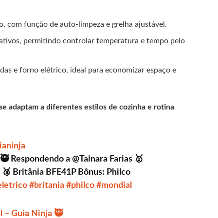
o, com função de auto-limpeza e grelha ajustável.
cativos, permitindo controlar temperatura e tempo pelo
as e forno elétrico, ideal para economizar espaço e
e adaptam a diferentes estilos de cozinha e rotina
aninja
🥷 Respondendo a @Tainara Farias 🥇
 🥉 Britânia BFE41P Bônus: Philco
letrico
#britania
#philco
#mondial
 – Guia Ninja 🥷