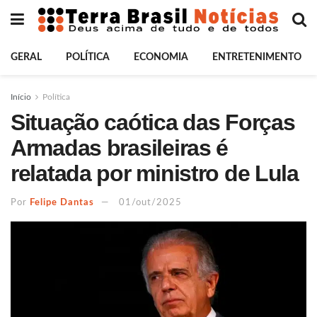
GERAL
POLÍTICA
ECONOMIA
ENTRETENIMENTO
Início
Política
Situação caótica das Forças
Armadas brasileiras é
relatada por ministro de Lula
Por
Felipe Dantas
01/out/2025