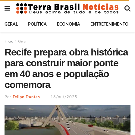
GERAL
POLÍTICA
ECONOMIA
ENTRETENIMENTO
Início
Geral
Recife prepara obra histórica
para construir maior ponte
em 40 anos e população
comemora
Por
Felipe Dantas
13/out/2025