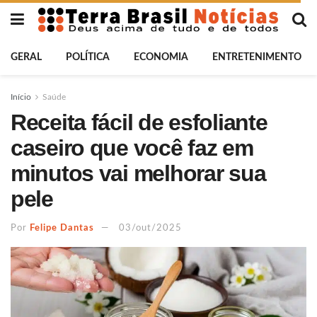
GERAL
POLÍTICA
ECONOMIA
ENTRETENIMENTO
Início
Saúde
Receita fácil de esfoliante
caseiro que você faz em
minutos vai melhorar sua
pele
Por
Felipe Dantas
03/out/2025