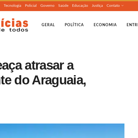
Tecnologia
Policial
Governo
Saúde
Educação
Justiça
Contato
GERAL
POLÍTICA
ECONOMIA
ENTR
ça atrasar a
te do Araguaia,