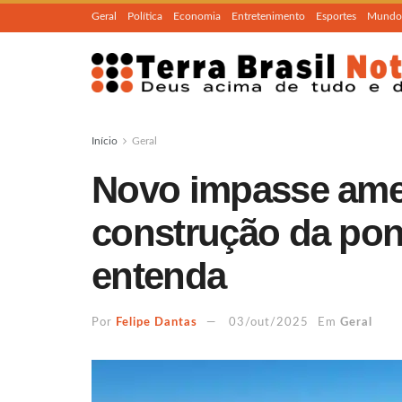
Geral
Política
Economia
Entretenimento
Esportes
Mundo
Início
Geral
Novo impasse amea
construção da pon
entenda
Por
Felipe Dantas
03/out/2025
Em
Geral