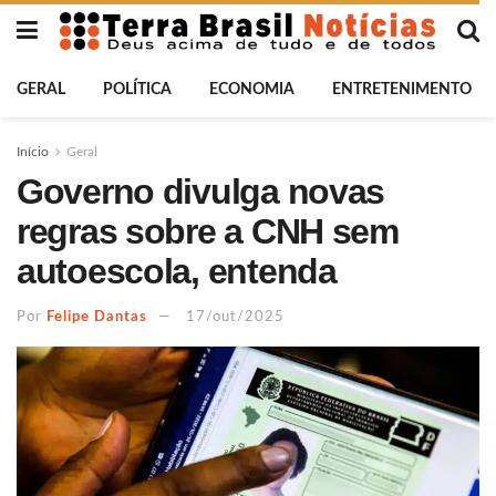
GERAL
POLÍTICA
ECONOMIA
ENTRETENIMENTO
Início
Geral
Governo divulga novas
regras sobre a CNH sem
autoescola, entenda
Por
Felipe Dantas
17/out/2025