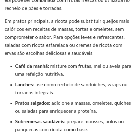
ela pode ser combinada com frutas frescas ou utilizada no
recheio de pães e torradas.
Em pratos principais, a ricota pode substituir queijos mais
calóricos em receitas de massas, tortas e omeletes, sem
comprometer o sabor. Para opções leves e refrescantes,
saladas com ricota esfarelada ou cremes de ricota com
ervas são escolhas deliciosas e saudáveis.
Café da manhã:
misture com frutas, mel ou aveia para
uma refeição nutritiva.
Lanches:
use como recheio de sanduíches, wraps ou
torradas integrais.
Pratos salgados:
adicione a massas, omeletes, quiches
ou saladas para enriquecer a proteína.
Sobremesas saudáveis:
prepare mousses, bolos ou
panquecas com ricota como base.