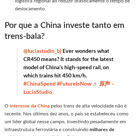
logística regional ao reduzir drasticamente o tempo de
deslocamento.
Por que a China investe tanto em
trens-bala?
@luciastudio_bj
Ever wonders what
CR450 means? It stands for the latest
model of China's high-speed rail, on
which trains hit 450 km/h.
#ChinaSpeed
#FutureIsNow
♬ 原声 –
LuciaStudio
O
interesse da China
pelos trens de alta velocidade não é
recente. Nos últimos dez anos, o país se estabeleceu como
um líder global nesse campo, investindo pesadamente em
infraestrutura ferroviária e construindo
milhares de