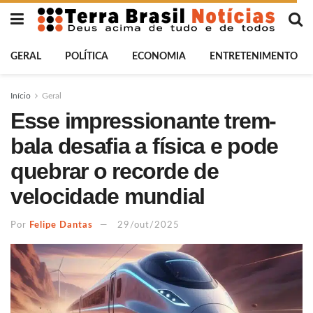
GERAL
POLÍTICA
ECONOMIA
ENTRETENIMENTO
Início
Geral
Esse impressionante trem-
bala desafia a física e pode
quebrar o recorde de
velocidade mundial
Por
Felipe Dantas
29/out/2025