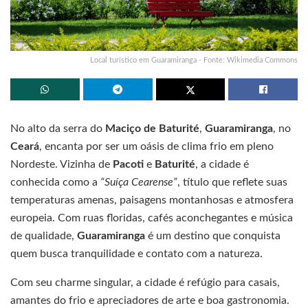
Local turístico em Guaramiranga - Fonte: Wikimedia Commons
No alto da serra do
Maciço de Baturité
,
Guaramiranga
, no
Ceará
, encanta por ser um oásis de clima frio em pleno
Nordeste. Vizinha de
Pacoti
e
Baturité
, a cidade é
conhecida como a
“Suíça Cearense”
, título que reflete suas
temperaturas amenas, paisagens montanhosas e atmosfera
europeia. Com ruas floridas, cafés aconchegantes e música
de qualidade,
Guaramiranga
é um destino que conquista
quem busca tranquilidade e contato com a natureza.
Com seu charme singular, a cidade é refúgio para casais,
amantes do frio e apreciadores de arte e boa gastronomia.