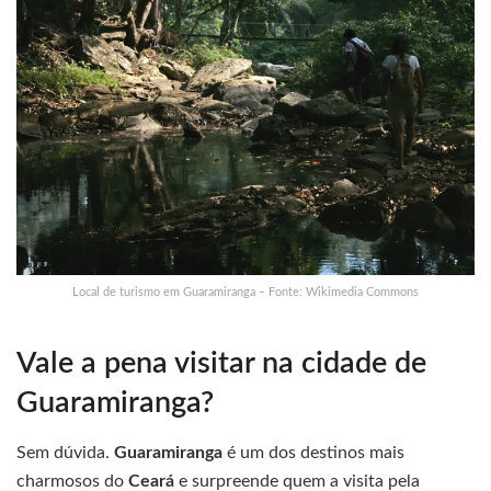
Local de turismo em Guaramiranga – Fonte: Wikimedia Commons
Vale a pena visitar na cidade de
Guaramiranga?
Sem dúvida.
Guaramiranga
é um dos destinos mais
charmosos do
Ceará
e surpreende quem a visita pela