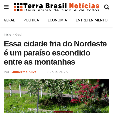
GERAL
POLÍTICA
ECONOMIA
ENTRETENIMENTO
Início
Geral
Essa cidade fria do Nordeste
é um paraíso escondido
entre as montanhas
Por
Guilherme Silva
31/out/2025