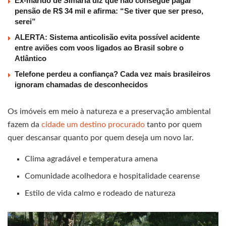
Ex-marido de Simaria diz que não consegue pagar
pensão de R$ 34 mil e afirma: “Se tiver que ser preso,
serei”
ALERTA: Sistema anticolisão evita possível acidente
entre aviões com voos ligados ao Brasil sobre o
Atlântico
Telefone perdeu a confiança? Cada vez mais brasileiros
ignoram chamadas de desconhecidos
Os imóveis em meio à natureza e a preservação ambiental
fazem da
cidade um destino procurado
tanto por quem
quer descansar quanto por quem deseja um novo lar.
Clima agradável e temperatura amena
Comunidade acolhedora e hospitalidade cearense
Estilo de vida calmo e rodeado de natureza