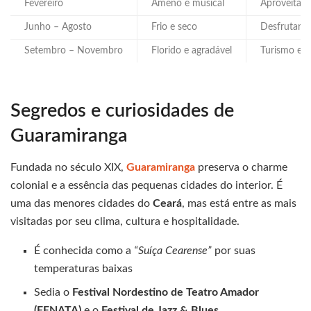
Fevereiro
Ameno e musical
Aproveitar o
Junho – Agosto
Frio e seco
Desfrutar d
Setembro – Novembro
Florido e agradável
Turismo eco
Segredos e curiosidades de
Guaramiranga
Fundada no século XIX,
Guaramiranga
preserva o charme
colonial e a essência das pequenas cidades do interior. É
uma das menores cidades do
Ceará
, mas está entre as mais
visitadas por seu clima, cultura e hospitalidade.
É conhecida como a
“Suíça Cearense”
por suas
temperaturas baixas
Sedia o
Festival Nordestino de Teatro Amador
(FENATA)
e o
Festival de Jazz & Blues