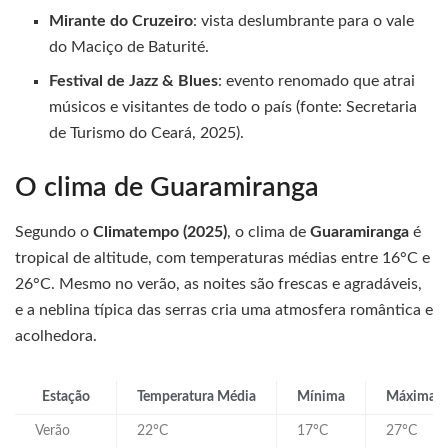
Mirante do Cruzeiro
: vista deslumbrante para o vale
do Maciço de Baturité.
Festival de Jazz & Blues
: evento renomado que atrai
músicos e visitantes de todo o país (fonte: Secretaria
de Turismo do Ceará, 2025).
O clima de Guaramiranga
Segundo o
Climatempo (2025)
, o clima de
Guaramiranga
é
tropical de altitude, com temperaturas médias entre 16°C e
26°C. Mesmo no verão, as noites são frescas e agradáveis,
e a neblina típica das serras cria uma atmosfera romântica e
acolhedora.
Estação
Temperatura Média
Mínima
Máxima
Verão
22°C
17°C
27°C