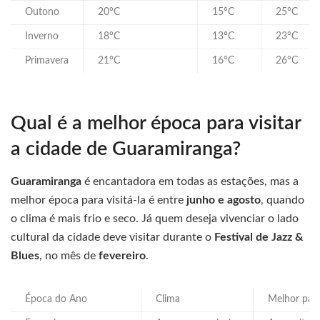
Outono
20°C
15°C
25°C
Inverno
18°C
13°C
23°C
Primavera
21°C
16°C
26°C
Qual é a melhor época para visitar
a cidade de Guaramiranga?
Guaramiranga
é encantadora em todas as estações, mas a
melhor época para visitá-la é entre
junho e agosto
, quando
o clima é mais frio e seco. Já quem deseja vivenciar o lado
cultural da cidade deve visitar durante o
Festival de Jazz &
Blues
, no mês de
fevereiro
.
Época do Ano
Clima
Melhor par