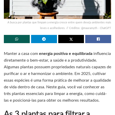
A busca por plantas que limpam a energia cresce entre quem deseja ambientes mais
leves e acolhedores. // Créditos: @mauramyth - ChatGPT
Manter a casa com
energia positiva e equilibrada
influencia
diretamente o bem-estar, a saúde e a produtividade.
Algumas plantas possuem propriedades naturais capazes de
purificar o ar e harmonizar o ambiente. Em 2025, cultivar
essas espécies é uma forma prática de melhorar a qualidade
de vida dentro de casa. Neste guia, você vai conhecer as
três plantas essenciais para limpar a energia, como cuidá-
las e posicioná-las para obter os melhores resultados.
As 3 plantas para filtrar a