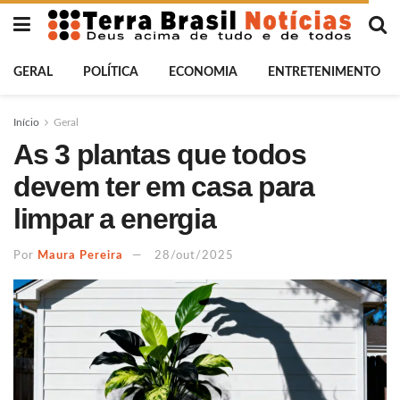
GERAL
POLÍTICA
ECONOMIA
ENTRETENIMENTO
Início
Geral
As 3 plantas que todos
devem ter em casa para
limpar a energia
Por
Maura Pereira
28/out/2025