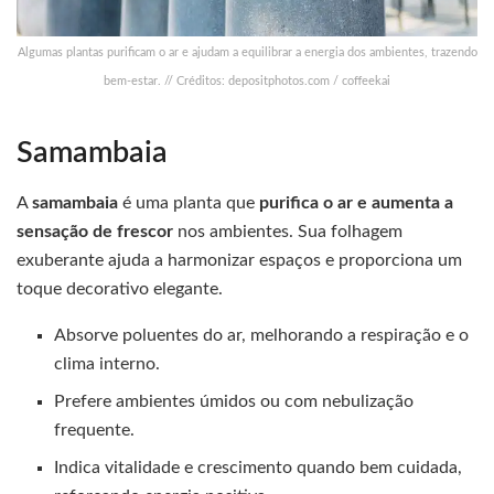
Algumas plantas purificam o ar e ajudam a equilibrar a energia dos ambientes, trazendo
bem-estar. // Créditos: depositphotos.com / coffeekai
Samambaia
A
samambaia
é uma planta que
purifica o ar e aumenta a
sensação de frescor
nos ambientes. Sua folhagem
exuberante ajuda a harmonizar espaços e proporciona um
toque decorativo elegante.
Absorve poluentes do ar, melhorando a respiração e o
clima interno.
Prefere ambientes úmidos ou com nebulização
frequente.
Indica vitalidade e crescimento quando bem cuidada,