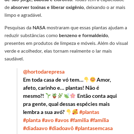
de
absorver toxinas e liberar oxigênio
, deixando o ar mais
limpo e agradável.
Pesquisas da
NASA
mostraram que essas plantas ajudam a
reduzir substâncias como
benzeno e formaldeído
,
presentes em produtos de limpeza e móveis. Além do visual
verde e acolhedor, elas tornam realmente o lar mais
saudável.
@hortodarepresa
Em toda casa de vó tem…
Amor,
afeto, carinho e… plantas! Não é
mesmo?!
Então conta aqui
pra gente, qual dessas espécies mais
lembra a sua avó?
#plantas
#planta
#avo
#avos
#familia
#família
#diadaavo
#diadoavô
#plantasemcasa