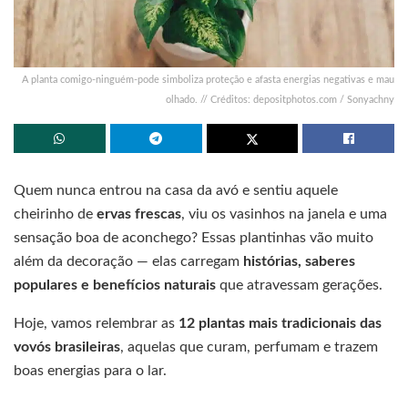
A planta comigo-ninguém-pode simboliza proteção e afasta energias negativas e mau
olhado. // Créditos: depositphotos.com / Sonyachny
Quem nunca entrou na casa da avó e sentiu aquele
cheirinho de
ervas frescas
, viu os vasinhos na janela e uma
sensação boa de aconchego? Essas plantinhas vão muito
além da decoração — elas carregam
histórias, saberes
populares e benefícios naturais
que atravessam gerações.
Hoje, vamos relembrar as
12 plantas mais tradicionais das
vovós brasileiras
, aquelas que curam, perfumam e trazem
boas energias para o lar.