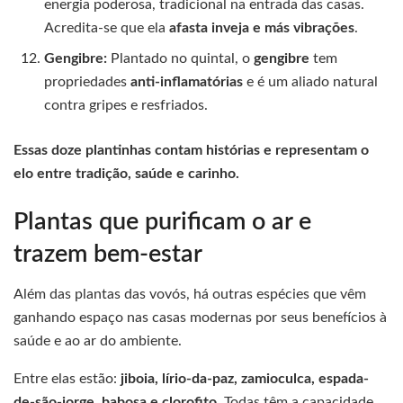
energia poderosa, tradicional na entrada das casas.
Acredita-se que ela
afasta inveja e más vibrações
.
Gengibre:
Plantado no quintal, o
gengibre
tem
propriedades
anti-inflamatórias
e é um aliado natural
contra gripes e resfriados.
Essas doze plantinhas contam histórias e representam o
elo entre tradição, saúde e carinho.
Plantas que purificam o ar e
trazem bem-estar
Além das plantas das vovós, há outras espécies que vêm
ganhando espaço nas casas modernas por seus benefícios à
saúde e ao ar do ambiente.
Entre elas estão:
jiboia, lírio-da-paz, zamioculca, espada-
de-são-jorge, babosa e clorofito
. Todas têm a capacidade