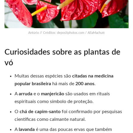
Antúrio // Créditos: depositphotos.com / AllaMachutt
Curiosidades sobre as plantas de
vó
Muitas dessas espécies são
citadas na medicina
popular brasileira
há mais de
200 anos
.
A
arruda
e o
manjericão
são usados em rituais
espirituais como símbolo de proteção.
O
chá de capim-santo
foi confirmado por pesquisas
científicas como calmante natural.
A
lavanda
é uma das poucas ervas que também