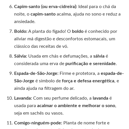
Capim-santo (ou erva-cidreira):
Ideal para o chá da
noite, o
capim-santo
acalma, ajuda no sono e reduz a
ansiedade.
Boldo:
A planta do fígado! O
boldo
é conhecido por
aliviar má digestão e desconfortos estomacais, um
clássico das receitas de vó.
Sálvia:
Usada em chás e defumações, a
sálvia
é
considerada uma erva de
purificação e serenidade
.
Espada-de-São-Jorge:
Firme e protetora, a
espada-de-
São-Jorge
é símbolo de
força e defesa energética
, e
ainda ajuda na filtragem do ar.
Lavanda:
Com seu perfume delicado, a
lavanda
é
usada para
acalmar o ambiente e melhorar o sono
,
seja em sachês ou vasos.
Comigo-ninguém-pode:
Planta de nome forte e