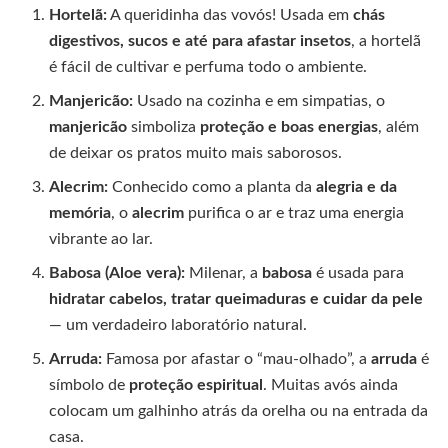
Hortelã:
A queridinha das vovós! Usada em
chás
digestivos, sucos e até para afastar insetos
, a hortelã
é fácil de cultivar e perfuma todo o ambiente.
Manjericão:
Usado na cozinha e em simpatias, o
manjericão
simboliza
proteção e boas energias
, além
de deixar os pratos muito mais saborosos.
Alecrim:
Conhecido como a planta da
alegria e da
memória
, o
alecrim
purifica o ar e traz uma energia
vibrante ao lar.
Babosa (Aloe vera):
Milenar, a
babosa
é usada para
hidratar cabelos, tratar queimaduras e cuidar da pele
— um verdadeiro laboratório natural.
Arruda:
Famosa por afastar o “mau-olhado”, a
arruda
é
símbolo de
proteção espiritual
. Muitas avós ainda
colocam um galhinho atrás da orelha ou na entrada da
casa.