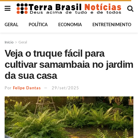
GERAL
POLÍTICA
ECONOMIA
ENTRETENIMENTO
Início
Geral
Veja o truque fácil para
cultivar samambaia no jardim
da sua casa
Por
Felipe Dantas
29/set/2025