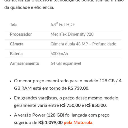
democratizar o acesso à tecnologia de ponta, sem abrir mão
da qualidade e eficiência.
Tela
6.4″ Full HD+
Processador
MediaTek Dimensity 920
Câmera
Câmera dupla 48 MP + Profundidade
Bateria
5000mAh
Armazenamento
64 GB expansível
O menor preço encontrado para o modelo 128 GB / 4
GB RAM está em torno de
R$ 739,00
.
Em grandes varejistas, o preço desse mesmo modelo
geralmente varia entre
R$ 750,00
e
R$ 850,00
.
A versão Power (128 GB) foi lançada com preço
sugerido de
R$ 1.099,00
pela Motorola
.