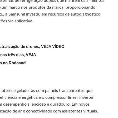
sistemas de refrigeração duplos que mantêm os alimentos
e é um marco nos produtos da marca, proporcionando
26, a Samsung investiu em recursos de autodiagnóstico
es via aplicativo.
eutralização de drones, VEJA VÍDEO
nas três dias, VEJA
as no Rodoanel
 oferece geladeiras com painéis transparentes que
eficiência energética e o compressor linear inverter
um desempenho silencioso e duradouro. Em novos
ação de ar e conectividade com assistentes virtuais.