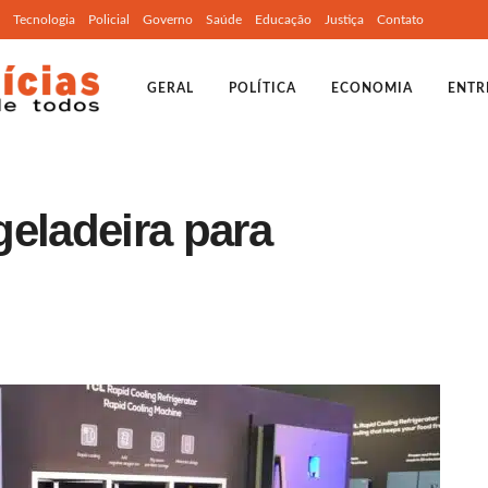
Tecnologia
Policial
Governo
Saúde
Educação
Justiça
Contato
GERAL
POLÍTICA
ECONOMIA
ENTR
eladeira para