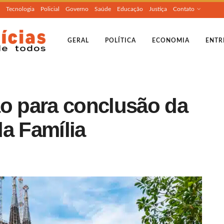
Tecnologia
Policial
Governo
Saúde
Educação
Justiça
Contato
GERAL
POLÍTICA
ECONOMIA
ENTR
ão para conclusão da
a Família