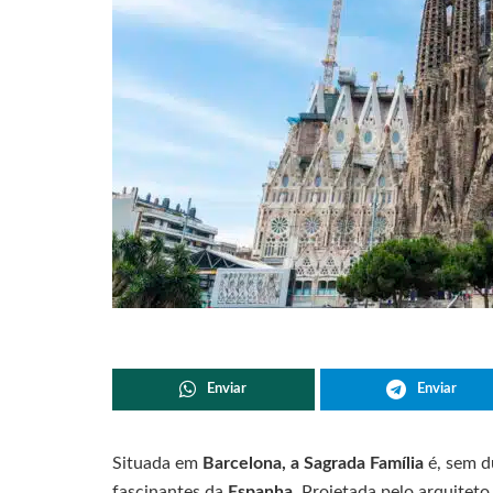
Enviar
Enviar
Situada em
Barcelona, a Sagrada Família
é, sem d
fascinantes da
Espanha
. Projetada pelo arquitet