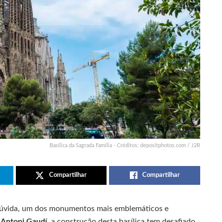
Basílica da Sagrada Família - Créditos: depositphotos.com / J2R
Compartilhar
Compartilhar
úvida, um dos monumentos mais emblemáticos e
o
Antoni Gaudí
, a construção desta basílica tem desafiado