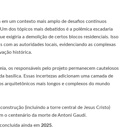
da em um contexto mais amplo de desafios contínuos
 Um dos tópicos mais debatidos é a polêmica escadaria
e exigiria a demolição de certos blocos residenciais. Isso
as com as autoridades locais, evidenciando as complexas
ação histórica.
a, os responsáveis pelo projeto permanecem cautelosos
 da basílica. Essas incertezas adicionam uma camada de
tos arquitetônicos mais longos e complexos do mundo
 construção (incluindo a torre central de Jesus Cristo)
com o centenário da morte de Antoni Gaudí.
r concluída ainda em
2025
.