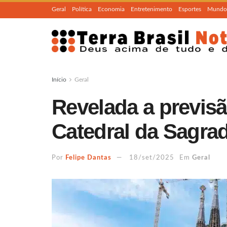
Geral
Política
Economia
Entretenimento
Esportes
Mundo
Início
Geral
Revelada a previs
Catedral da Sagrad
Por
Felipe Dantas
18/set/2025
Em
Geral