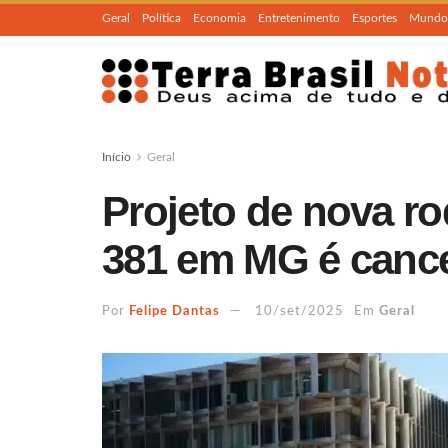
Geral
Política
Economia
Entretenimento
Esportes
Mundo
Início
Geral
Projeto de nova ro
381 em MG é cance
Por
Felipe Dantas
10/set/2025
Em
Geral