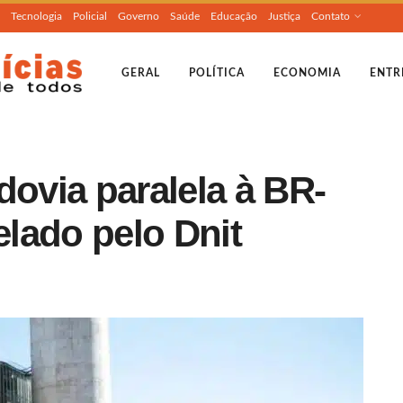
Tecnologia
Policial
Governo
Saúde
Educação
Justiça
Contato
GERAL
POLÍTICA
ECONOMIA
ENTR
dovia paralela à BR-
lado pelo Dnit