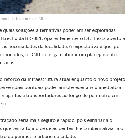
 depositphotos.com / Iren_Miller
 quais soluções alternativas poderiam ser exploradas
ual trecho da BR-381. Aparentemente, o DNIT está aberto a
às necessidades da localidade. A expectativa é que, por
rofundados, o DNIT consiga elaborar um planejamento
fetadas.
o reforço da infraestrutura atual enquanto o novo projeto
ntervenções pontuais poderiam oferecer alívio imediato a
 viajantes e transportadores ao longo do perímetro em
eto:
raçado seria mais seguro e rápido, pois eliminaria o
 que tem alto índice de acidentes. Ele também aliviaria o
tro do perímetro urbano da cidade.