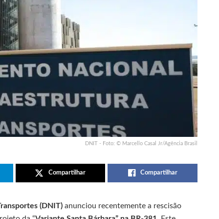
DNIT - Foto: © Marcello Casal Jr/Agência Brasil
Compartilhar
Compartilhar
Transportes (DNIT)
anunciou recentemente a rescisão
rojeto da “
Variante Santa Bárbara” na BR-381
. Este