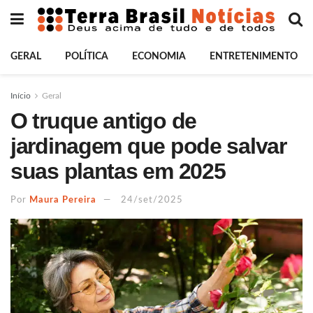
GERAL
POLÍTICA
ECONOMIA
ENTRETENIMENTO
Início
Geral
O truque antigo de
jardinagem que pode salvar
suas plantas em 2025
Por
Maura Pereira
24/set/2025