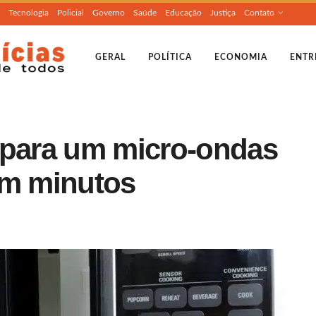
Tecnologia
Policial
Governo
Saúde
Educação
Justiça
Contato
GERAL
POLÍTICA
ECONOMIA
ENTR
 para um micro-ondas
em minutos