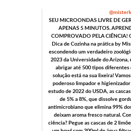
@misterk
SEU MICROONDAS LIVRE DE GE
APENAS 5 MINUTOS. APREN
COMPROVADO PELA CIÊNCIA! Que
Dica de Cozinha na prática by Mis
escondendo um verdadeiro zoológic
2023 da Universidade do Arizona,
abrigar até 500 tipos diferentes
solução está na sua lixeira! Vamo
poderoso limpador e higienizador
estudo de 2022 do USDA, as cascas 
de 5% a 8%, que dissolve gor
antimicrobiano que elimina 99% dos
deixam aroma fresco natural. Com
ciência? Pegue as cascas de 2 limõe
um bowl com 300ml de água filtra