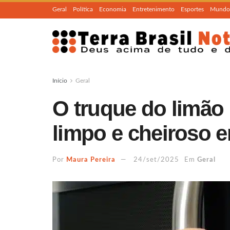
Geral
Política
Economia
Entretenimento
Esportes
Mundo
Início
Geral
O truque do limão
limpo e cheiroso 
Por
Maura Pereira
24/set/2025
Em
Geral