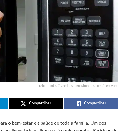
Micro-ondas // Créditos: depositphotos.com / sepavone
Compartilhar
Compartilhar
para o bem-estar e a saúde de toda a família. Um dos
es negligenciado na limpeza, é o
micro-ondas
. Resíduos de