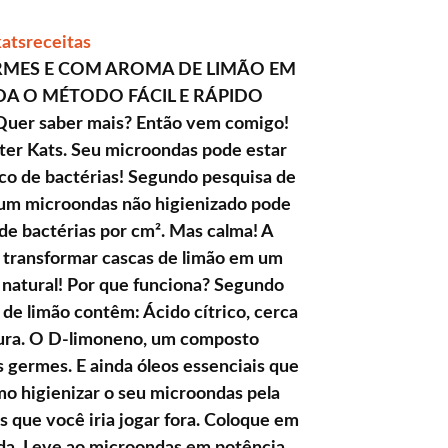
atsreceitas
RMES E COM AROMA DE LIMÃO EM
DA O MÉTODO FÁCIL E RÁPIDO
r saber mais? Então vem comigo!
ter Kats. Seu microondas pode estar
o de bactérias! Segundo pesquisa de
 um microondas não higienizado pode
 de bactérias por cm². Mas calma! A
s transformar cascas de limão em um
 natural! Por que funciona? Segundo
de limão contêm: Ácido cítrico, cerca
dura. O D-limoneno, um composto
 germes. E ainda óleos essenciais que
o higienizar o seu microondas pela
s que você iria jogar fora. Coloque em
da. Leve ao microondas em potência