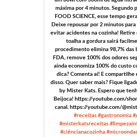
máxima por 4 minutos. Segundo 
FOOD SCIENCE, esse tempo gera va
Deixe repousar por 2 minutos para 
evitar acidentes na cozinha! Retir
toalha a gordura sairá facil
procedimento elimina 98,7% das 
FDA, remove 100% dos odores se
ainda economiza 100% do custo c
dica? Comenta aí! E compartilhe
disso. Quer saber mais? Fique ligad
by Mister Kats. Espero que tenh
Beijoca! https://youtube.com/sho
canal. https://youtube.com/@mist
#receitas
#gastronomia
#
#misterkatsreceitas
#limpezain
#ciêncianacozinha
#microonda