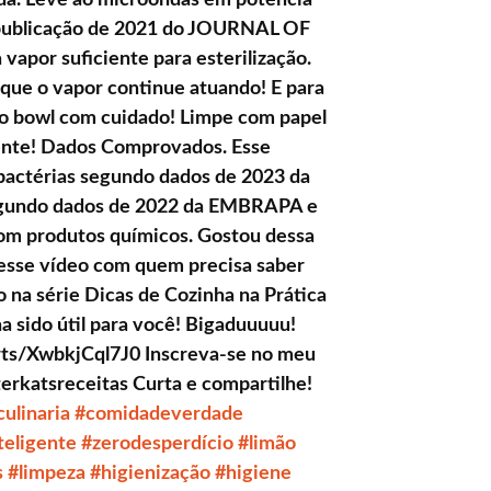
publicação de 2021 do JOURNAL OF
por suficiente para esterilização.
que o vapor continue atuando! E para
e o bowl com cuidado! Limpe com papel
mente! Dados Comprovados. Esse
bactérias segundo dados de 2023 da
gundo dados de 2022 da EMBRAPA e
om produtos químicos. Gostou dessa
 esse vídeo com quem precisa saber
o na série Dicas de Cozinha na Prática
a sido útil para você! Bigaduuuuu!
rts/XwbkjCql7J0 Inscreva-se no meu
erkatsreceitas Curta e compartilhe!
culinaria
#comidadeverdade
teligente
#zerodesperdício
#limão
s
#limpeza
#higienização
#higiene