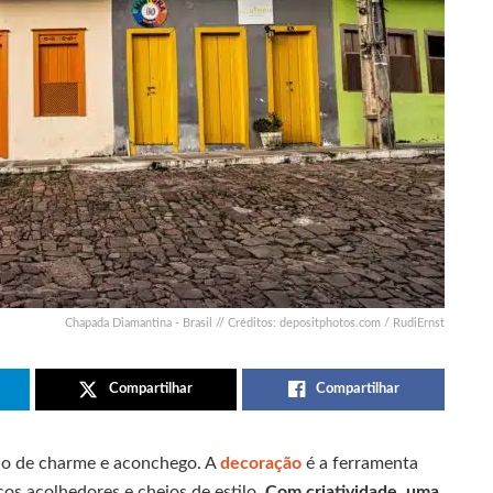
Chapada Diamantina - Brasil // Créditos: depositphotos.com / RudiErnst
Compartilhar
Compartilhar
mão de charme e aconchego. A
decoração
é a ferramenta
os acolhedores e cheios de estilo.
Com criatividade, uma