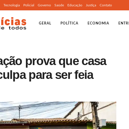
Tecnologia
Policial
Governo
Saúde
Educação
Justiça
Contato
GERAL
POLÍTICA
ECONOMIA
ENTR
ação prova que casa
ulpa para ser feia