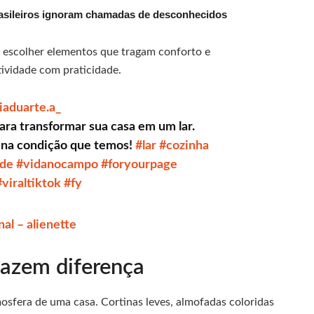
rasileiros ignoram chamadas de desconhecidos
e escolher elementos que tragam conforto e
ividade com praticidade.
iaduarte.a_
ra transformar sua casa em um lar.
 na condição que temos!
#lar
#cozinha
ade
#vidanocampo
#foryourpage
#viraltiktok
#fy
al – alienette
fazem diferença
osfera de uma casa. Cortinas leves, almofadas coloridas