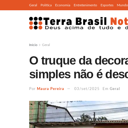
Geral
Política
Economia
Entretenimento
Esportes
Mundo
Início
Geral
O truque da decor
simples não é desc
Por
Maura Pereira
03/set/2025
Em
Geral