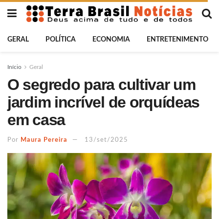
GERAL
POLÍTICA
ECONOMIA
ENTRETENIMENTO
Início
Geral
O segredo para cultivar um
jardim incrível de orquídeas
em casa
Por
Maura Pereira
13/set/2025