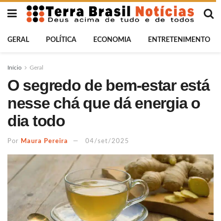
GERAL
POLÍTICA
ECONOMIA
ENTRETENIMENTO
Início
Geral
O segredo de bem-estar está
nesse chá que dá energia o
dia todo
Por
Maura Pereira
04/set/2025