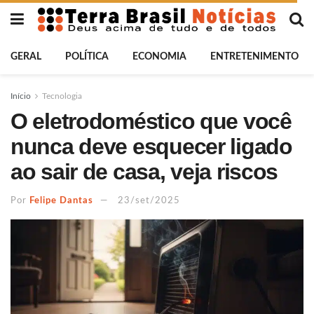
GERAL
POLÍTICA
ECONOMIA
ENTRETENIMENTO
Início
Tecnologia
O eletrodoméstico que você
nunca deve esquecer ligado
ao sair de casa, veja riscos
Por
Felipe Dantas
23/set/2025