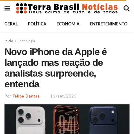
GERAL
POLÍTICA
ECONOMIA
ENTRETENIMENTO
Início
Tecnologia
Novo iPhone da Apple é
lançado mas reação de
analistas surpreende,
entenda
Por
Felipe Dantas
11/set/2025