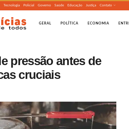
Tecnologia
Policial
Governo
Saúde
Educação
Justiça
Contato
GERAL
POLÍTICA
ECONOMIA
ENTR
de pressão antes de
cas cruciais