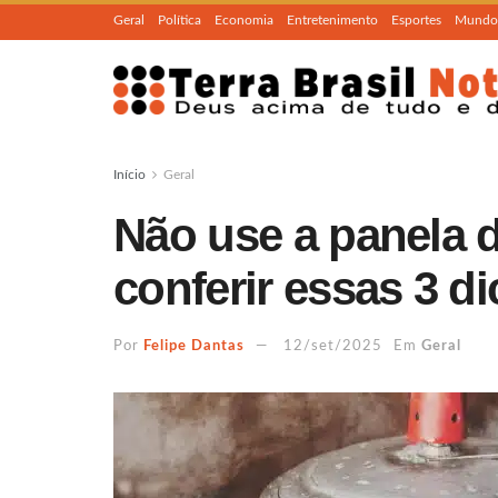
Geral
Política
Economia
Entretenimento
Esportes
Mundo
Início
Geral
Não use a panela 
conferir essas 3 di
Por
Felipe Dantas
12/set/2025
Em
Geral