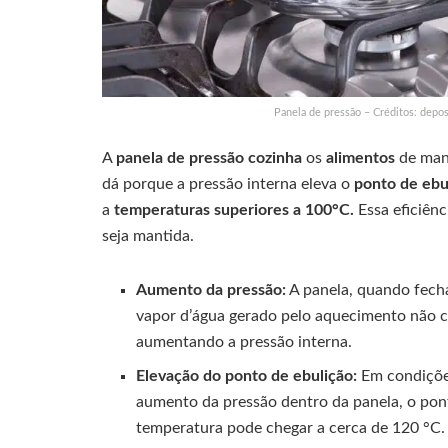
Panela de pressão – Créditos: depos
A
panela de pressão cozinha
os
alimentos
de man
dá porque a pressão interna eleva o
ponto de ebu
a
temperaturas superiores a 100°C.
Essa eficiên
seja mantida.
Aumento da pressão:
A panela, quando fecha
vapor d’água gerado pelo aquecimento não 
aumentando a pressão interna.
Elevação do ponto de ebulição:
Em condições
aumento da pressão dentro da panela, o pon
temperatura pode chegar a cerca de 120 °C.