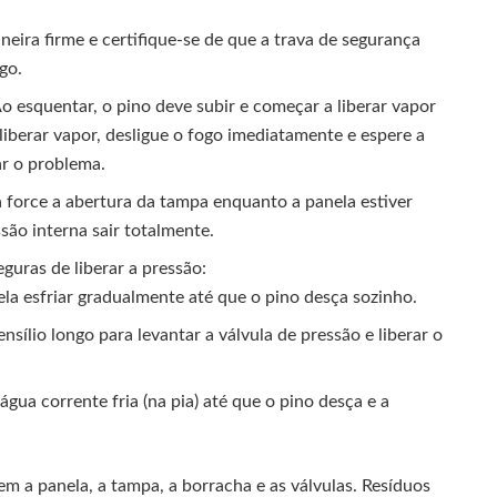
eira firme e certifique-se de que a trava de segurança
go.
o esquentar, o pino deve subir e começar a liberar vapor
liberar vapor, desligue o fogo imediatamente e espere a
ar o problema.
force a abertura da tampa enquanto a panela estiver
são interna sair totalmente.
guras de liberar a pressão:
la esfriar gradualmente até que o pino desça sozinho.
ílio longo para levantar a válvula de pressão e liberar o
gua corrente fria (na pia) até que o pino desça e a
m a panela, a tampa, a borracha e as válvulas. Resíduos