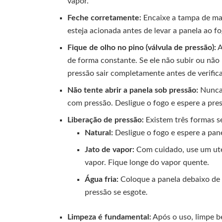
vapor.
Feche corretamente:
Encaixe a tampa de man
esteja acionada antes de levar a panela ao fo
Fique de olho no pino (válvula de pressão):
A
de forma constante. Se ele não subir ou não 
pressão sair completamente antes de verific
Não tente abrir a panela sob pressão:
Nunca 
com pressão. Desligue o fogo e espere a pres
Liberação de pressão:
Existem três formas se
Natural:
Desligue o fogo e espere a pane
Jato de vapor:
Com cuidado, use um utens
vapor. Fique longe do vapor quente.
Água fria:
Coloque a panela debaixo de á
pressão se esgote.
Limpeza é fundamental:
Após o uso, limpe be