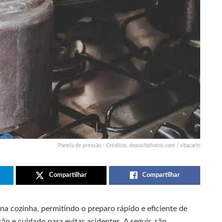
Panela de pressão - Créditos: depositphotos.com / vbacarin
Compartilhar
Compartilhar
na cozinha, permitindo o preparo rápido e eficiente de
ão e cuidado para evitar acidentes. A seguir, são