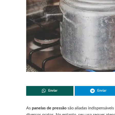
Enviar
Enviar
As
panelas de pressão
são aliadas indispensáveis 
diversos pratos. No entanto, seu uso requer atenç