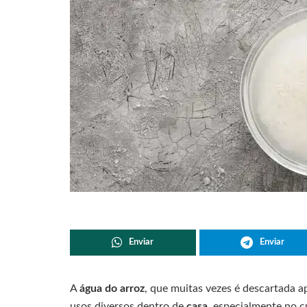
Enviar
Enviar
A
água do arroz
, que muitas vezes é descartada 
usos diversos dentro de
casa
, especialmente no 