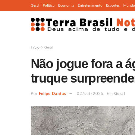
Geral
Política
Economia
Entretenimento
Esportes
Mundo
Início
Geral
Não jogue fora a á
truque surpreende
Por
Felipe Dantas
02/set/2025
Em
Geral