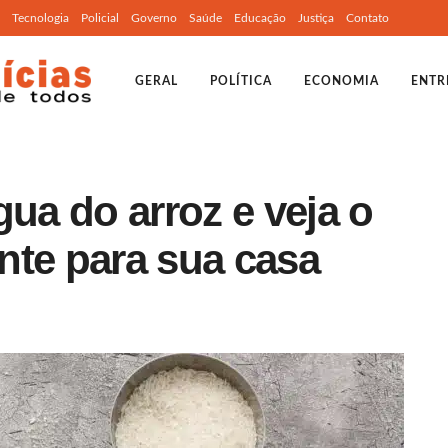
Tecnologia
Policial
Governo
Saúde
Educação
Justiça
Contato
GERAL
POLÍTICA
ECONOMIA
ENTR
gua do arroz e veja o
nte para sua casa