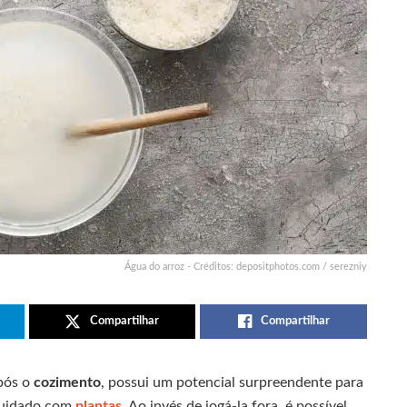
Água do arroz - Créditos: depositphotos.com / serezniy
Compartilhar
Compartilhar
após o
cozimento
, possui um potencial surpreendente para
cuidado com
plantas
. Ao invés de jogá-la fora, é possível