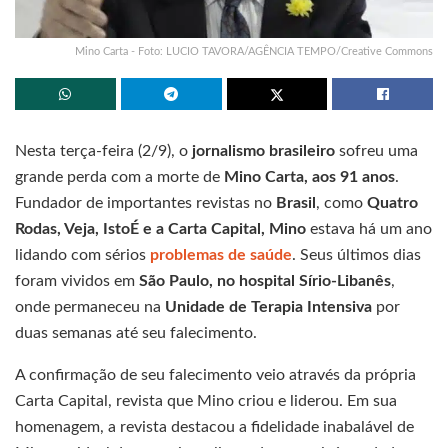
Mino Carta - Foto: LUCIO TAVORA/AGÊNCIA TEMPO/Creative Commons
Nesta terça-feira (2/9), o
jornalismo brasileiro
sofreu uma
grande perda com a morte de
Mino Carta, aos 91 anos
.
Fundador de importantes revistas no
Brasil
, como
Quatro
Rodas, Veja, IstoÉ e a Carta Capital, Mino
estava há um ano
lidando com sérios
problemas de saúde
. Seus últimos dias
foram vividos em
São Paulo, no hospital Sírio-Libanês
,
onde permaneceu na
Unidade de Terapia Intensiva
por
duas semanas até seu falecimento.
A confirmação de seu falecimento veio através da própria
Carta Capital, revista que Mino criou e liderou. Em sua
homenagem, a revista destacou a fidelidade inabalável de