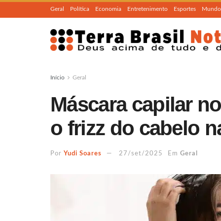
Geral
Política
Economia
Entretenimento
Esportes
Mundo
Início
Geral
Máscara capilar n
o frizz do cabelo n
Por
Yudi Soares
27/set/2025
Em
Geral