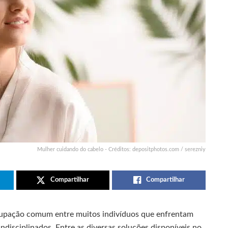
Mulher cuidando do cabelo - Créditos: depositphotos.com / serezniy
Compartilhar
Compartilhar
ocupação comum entre muitos indivíduos que enfrentam
ndisciplinados. Entre as diversas soluções disponíveis no