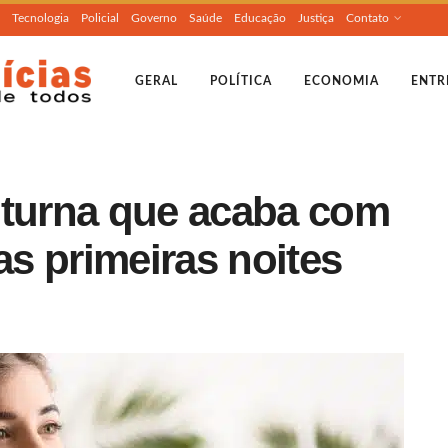
Tecnologia
Policial
Governo
Saúde
Educação
Justiça
Contato
GERAL
POLÍTICA
ECONOMIA
ENTR
oturna que acaba com
as primeiras noites