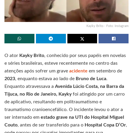
Kayky Brito - Foto: Instagram
O ator
Kayky Brito
, conhecido por seus papéis em novelas
e séries brasileiras, esteve recentemente no centro das
atenções após sofrer um grave
acidente
em setembro de
2023
, enquanto estava ao lado de
Bruno de Luca
.
Enquanto atravessava a
Avenida Lúcio Costa, na Barra da
Tijuca, no Rio de Janeiro, Kayky
foi atingido por um carro
de aplicativo, resultando em politraumatismo e
traumatismo cranioencefálico. O incidente levou o ator a
ser internado em
estado grave na UTI do Hospital Miguel
Couto
, antes de ser transferido para o
Hospital Copa D’Or
,
onde passou por cirurgias importantes para sua