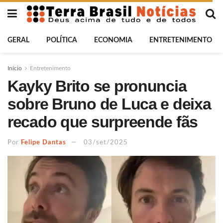
GERAL
POLÍTICA
ECONOMIA
ENTRETENIMENTO
Início
Entretenimento
Kayky Brito se pronuncia
sobre Bruno de Luca e deixa
recado que surpreende fãs
Por
Felipe Dantas
03/set/2025