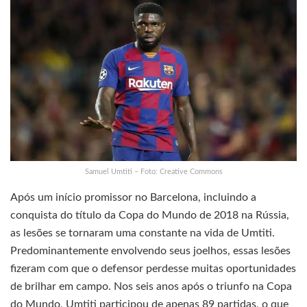
Samuel Umtiti – Foto: Creative Commons
Após um início promissor no Barcelona, incluindo a
conquista do título da Copa do Mundo de 2018 na Rússia,
as lesões se tornaram uma constante na vida de Umtiti.
Predominantemente envolvendo seus joelhos, essas lesões
fizeram com que o defensor perdesse muitas oportunidades
de brilhar em campo. Nos seis anos após o triunfo na Copa
do Mundo, Umtiti participou de apenas 89 partidas, o que