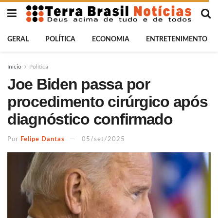
GERAL
POLÍTICA
ECONOMIA
ENTRETENIMENTO
Início
Política
Joe Biden passa por
procedimento cirúrgico após
diagnóstico confirmado
Por
Felipe Dantas
05/set/2025