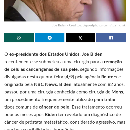
Joe Biden - Créditos: depositphotos.com / palinchak
O
ex-presidente dos Estados Unidos, Joe Biden
,
recentemente se submeteu a uma cirurgia para a
remoção
de células cancerígenas de sua pele
, segundo informações
divulgadas nesta quinta-feira (4/9) pela agência
Reuters
e
originada pela
NBC News
.
Biden
, atualmente com 82 anos,
passou por uma cirurgia conhecida como cirurgia de
Mohs
,
um procedimento frequentemente utilizado para tratar
tipos comuns de
câncer de pele
. Esse tratamento ocorreu
poucos meses após
Biden
ter revelado um diagnóstico de
câncer de próstata metastático, considerado agressivo, mas
com boa sensibilidade a hormônios.