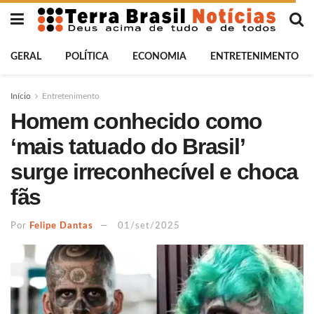
GERAL
POLÍTICA
ECONOMIA
ENTRETENIMENTO
Início
Entretenimento
Homem conhecido como
‘mais tatuado do Brasil’
surge irreconhecível e choca
fãs
Por
Felipe Dantas
01/set/2025