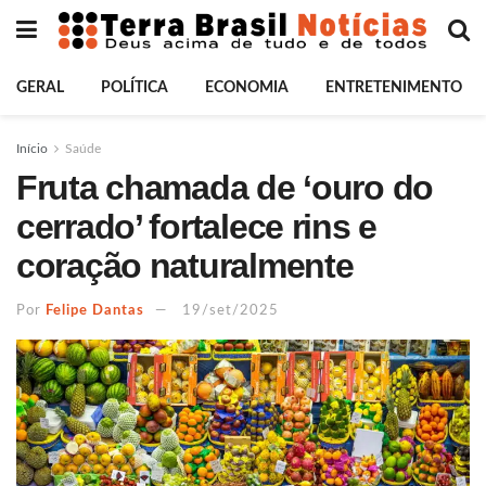
GERAL
POLÍTICA
ECONOMIA
ENTRETENIMENTO
Início
Saúde
Fruta chamada de ‘ouro do
cerrado’ fortalece rins e
coração naturalmente
Por
Felipe Dantas
19/set/2025