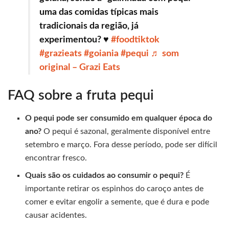
uma das comidas típicas mais
tradicionais da região, já
experimentou? ♥️
#foodtiktok
#grazieats
#goiania
#pequi
♬ som
original – Grazi Eats
FAQ sobre a fruta pequi
O pequi pode ser consumido em qualquer época do
ano?
O pequi é sazonal, geralmente disponível entre
setembro e março. Fora desse período, pode ser difícil
encontrar fresco.
Quais são os cuidados ao consumir o pequi?
É
importante retirar os espinhos do caroço antes de
comer e evitar engolir a semente, que é dura e pode
causar acidentes.