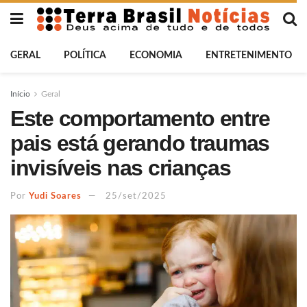
GERAL
POLÍTICA
ECONOMIA
ENTRETENIMENTO
Início
Geral
Este comportamento entre
pais está gerando traumas
invisíveis nas crianças
Por
Yudi Soares
25/set/2025