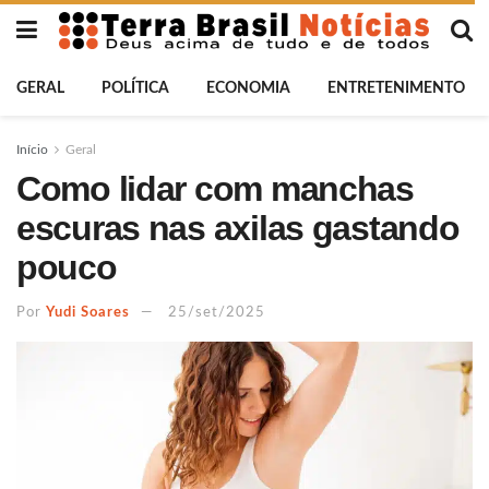
GERAL
POLÍTICA
ECONOMIA
ENTRETENIMENTO
Início
Geral
Como lidar com manchas
escuras nas axilas gastando
pouco
Por
Yudi Soares
25/set/2025