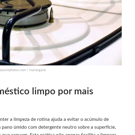
depositphotos.com / mariangarai
éstico limpo por mais
ter a limpeza de rotina ajuda a evitar o acúmulo de
m pano úmido com detergente neutro sobre a superfície,
 que sequem. Esta prática não apenas facilita a limpeza