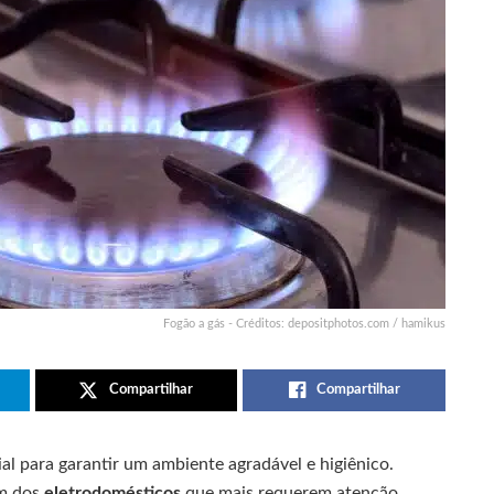
Fogão a gás - Créditos: depositphotos.com / hamikus
Compartilhar
Compartilhar
al para garantir um ambiente agradável e higiênico.
um dos
eletrodomésticos
que mais requerem atenção