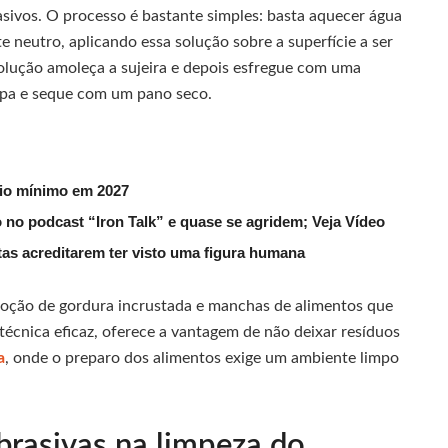
ivos. O processo é bastante simples: basta aquecer água
 neutro, aplicando essa solução sobre a superfície a ser
solução amoleça a sujeira e depois esfregue com uma
mpa e seque com um pano seco.
rio mínimo em 2027
 no podcast “Iron Talk” e quase se agridem; Veja Vídeo
utas acreditarem ter visto uma figura humana
moção de gordura incrustada e manchas de alimentos que
 técnica eficaz, oferece a vantagem de não deixar resíduos
a
, onde o preparo dos alimentos exige um ambiente limpo
abrasivas na limpeza do