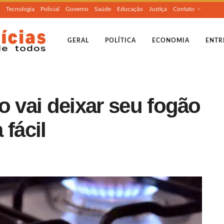
Tecnologia
Policial
Governo
Saúde
Educação
Justiça
Contato
GERAL
POLÍTICA
ECONOMIA
ENTR
o vai deixar seu fogão
 fácil