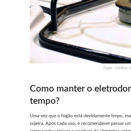
Fogão – Créditos: 
Como manter o eletrodom
tempo?
Uma vez que o fogão está devidamente limpo, man
sujeira. Após cada uso, é recomendável passar u
removendo salpicos e resíduos de alimentos antes