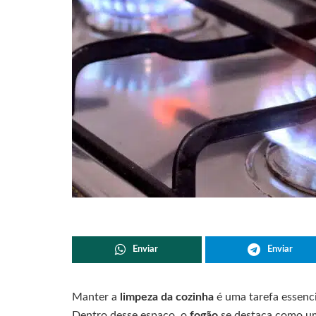
Enviar
Enviar
Manter a
limpeza da cozinha
é uma tarefa essenci
Dentro desse espaço, o
fogão
se destaca como 