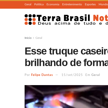
Geral
Política
Economia
Entretenimento
Esportes
Mundo
Início
Geral
Esse truque caseir
brilhando de forma
Por
Felipe Dantas
15/set/2025
Em
Geral